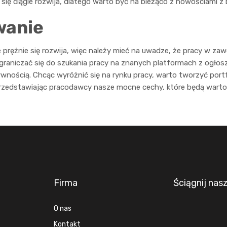
 się ciągle rozwija, dlatego warto być na bieżąco z nowościami z 
anie
 prężnie się rozwija, więc należy mieć na uwadze, że pracy w zaw
ograniczać się do szukania pracy na znanych platformach z ogłos
ywnością. Chcąc wyróżnić się na rynku pracy, warto tworzyć portf
przedstawiając pracodawcy nasze mocne cechy, które będą wartośc
Firma
Ściągnij nas
O nas
Kontakt