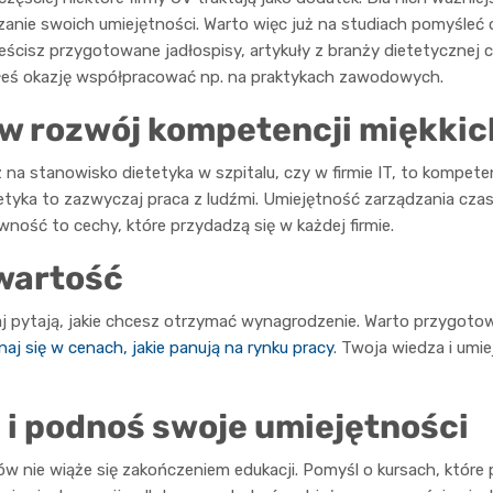
anie swoich umiejętności. Warto więc już na studiach pomyśleć
eścisz przygotowane jadłospisy, artykuły z branży dietetycznej 
ałeś okazję współpracować np. na praktykach zawodowych.
w rozwój kompetencji miękkic
sz na stanowisko dietetyka w szpitalu, czy w firmie IT, to kompet
etyka to zazwyczaj praca z ludźmi. Umiejętność zarządzania cz
ność to cechy, które przydadzą się w każdej firmie.
wartość
pytają, jakie chcesz otrzymać wynagrodzenie. Warto przygotować
aj się w cenach, jakie panują na rynku pracy
. Twoja wiedza i umie
ę i podnoś swoje umiejętności
iów nie wiąże się zakończeniem edukacji. Pomyśl o kursach, które