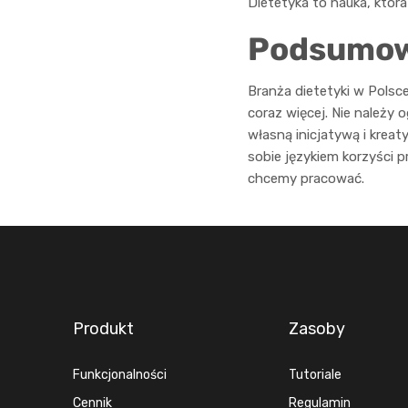
Dietetyka to nauka, która
Podsumow
Branża dietetyki w Polsce
coraz więcej. Nie należy 
własną inicjatywą i kreat
sobie językiem korzyści 
chcemy pracować.
Produkt
Zasoby
Funkcjonalności
Tutoriale
Cennik
Regulamin