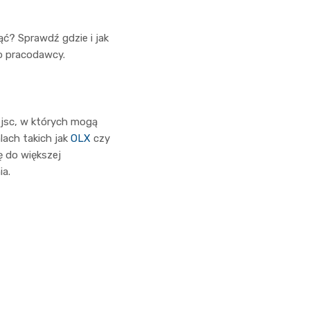
ąć? Sprawdź gdzie i jak
o pracodawcy.
jsc, w których mogą
lach takich jak
OLX
czy
 do większej
ia.