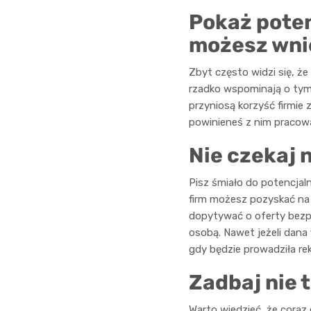
Pokaż pote
możesz wnie
Zbyt często widzi się, że
rzadko wspominają o tym, 
przyniosą korzyść firmie
powinieneś z nim pracow
Nie czekaj 
Pisz śmiało do potencja
firm możesz pozyskać na s
dopytywać o oferty bezpo
osobą. Nawet jeżeli dana
gdy będzie prowadziła re
Zadbaj nie t
Warto wiedzieć, że coraz 