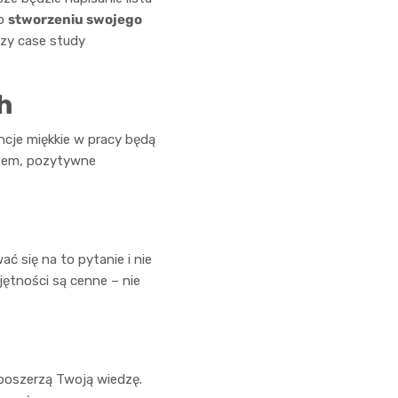
 o
stworzeniu swojego
czy case study
h
encje miękkie w pracy będą
asem, pozytywne
 się na to pytanie i nie
jętności są cenne – nie
 poszerzą Twoją wiedzę.