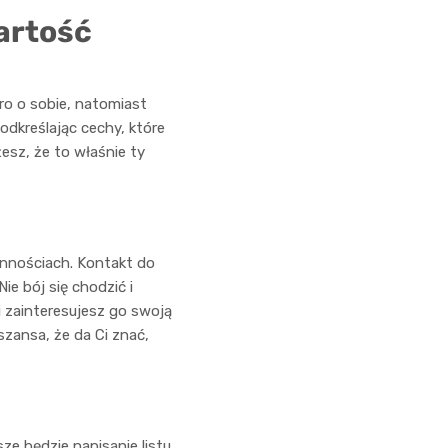
artość
ro o sobie, natomiast
odkreślając cechy, które
esz, że to właśnie ty
nnościach. Kontakt do
ie bój się chodzić i
 zainteresujesz go swoją
zansa, że da Ci znać,
sze będzie napisanie listu