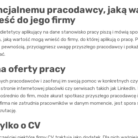
ncjalnemu pracodawcy, jaką w
ść do jego firmy
 dietetycy aplikujący na dane stanowisko pracy piszą i mówią spo
jaką wartość mogą wnieść do firmy, do której aplikują o pracę. P
 z pewnością, przyciągniesz uwagę przyszłego pracodawcy i pokaż
ać.
na oferty pracy
lnych pracodawców i zaoferuj im swoją pomoc w konkretnych czy
tronie internetowej placówki czy serwisach takich jak LinkedIn. N
średnio do firm, może akurat spotkasz przyszłego pracodawcę i
 firma nie zatrudnia pracowników w danym momencie, jest spora s
krutację.
ylko o CV
częściej niektóre firmy CV traktują jako dodatek. Dla nich ważniej